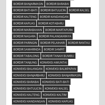
BORDIR BANJARMASIN
BORDIR BARABAI
BORDIR BATI-BATI
BORDIR BATULICIN
BORDIR KALSEL
BORDIR KALTENG
BORDIR KANDANGAN
BORDIR KAPUAS
BORDIR KOTABARU
BORDIR MARABAHAN
BORDIR MARTAPURA
BORDIR NAGARA
BORDIR PALANGKARAYA
BORDIR PARINGIN
BORDIR PELAIHARI
BORDIR RANTAU
BORDIR SAMARINDA
BORDIR SAMPIT
BORDIR TABALONG
BORDIR TANAH BUMBU
BORDIR TANJUNG
KONVEKSI AMUNTAI
KONVEKSI BALANGAN
KONVEKSI BALIKPAPAN
KONVEKSI BANJARBARU
KONVEKSI BANJARMASIN
KONVEKSI BARABAI
KONVEKSI BATI-BATI
KONVEKSI BATULICIN
KONVEKSI KALSEL
KONVEKSI KALTENG
KONVEKSI KALTIM
KONVEKSI KANDANGAN
KONVEKSI KAPUAS