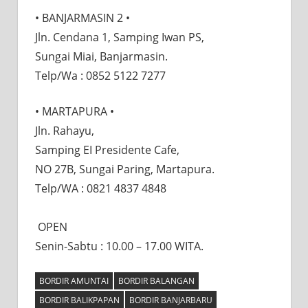
• BANJARMASIN 2 •
Jln. Cendana 1, Samping Iwan PS,
Sungai Miai, Banjarmasin.
Telp/Wa : 0852 5122 7277
• MARTAPURA •⠀⠀
Jln. Rahayu,⠀⠀
Samping EI Presidente Cafe,⠀⠀
NO 27B, Sungai Paring, Martapura.
Telp/WA : 0821 4837 4848⠀
⠀
OPEN⠀
Senin-Sabtu : 10.00 – 17.00 WITA.
BORDIR AMUNTAI
BORDIR BALANGAN
BORDIR BALIKPAPAN
BORDIR BANJARBARU