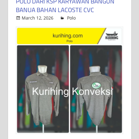
POLO DARI KSP KARYAWAN BANGUN
BANUA BAHAN LACOSTE CVC
March 12, 2026
Kurihing Konveksi
Polo
Leave a comment