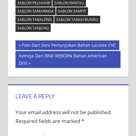
SABLON PELAIHARI
SABLON RANTAU
SABLON SAMARINDA
SABLON SAMPIT
SABLON TABALONG
SABLON TANAH BUMBU
SABLON TANJUNG
Post
Previous
Polo Dari Seni Pertunjukan Bahan Lacoste CVC
Post:
navigation
Next
Kemeja Dari BNR REBORN Bahan American
Post:
Drill
LEAVE A REPLY
Your email address will not be published.
Required fields are marked
*