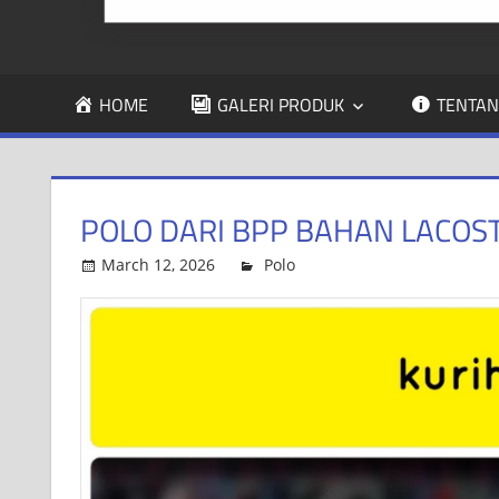
HOME
GALERI PRODUK
TENTAN
POLO DARI BPP BAHAN LACOST
March 12, 2026
Kurihing Konveksi
Polo
Leave a comment