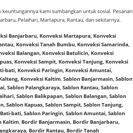
keuntungannya kami sumbangkan untuk sosial. Pesanan
arbaru, Pelaihari, Martapura, Rantau, dan sekitarnya.
ksi Banjarbaru, Konveksi Martapura, Konveksi
Rantau, Konveksi Tanah Bumbu
,
Konveksi Samarinda,
nveksi Balangan, Konveksi Batulicin, Konveksi
puas, Konveksi Sampit, Konveksi Tanjung, Konveksi
i-bati, Konveksi Paringin, Konveksi Amuntai,
Kalteng, Konveksi Kaltim
,
Sablon Banjarmasin, Sablon
ai, Sablon Palangkaraya, Sablon Rantau, Sablon
ihari, Sablon Balikpapan, Sablon Balangan, Sablon
n, Sablon Kapuas, Sablon Sampit, Sablon Tanjung,
ati-bati, Sablon Paringin, Sablon Amuntai, Sablon
n Kaltim
,
Bordir Banjarmasin, Bordir Banjarbaru,
langkaraya, Bordir Rantau, Bordir Tanah