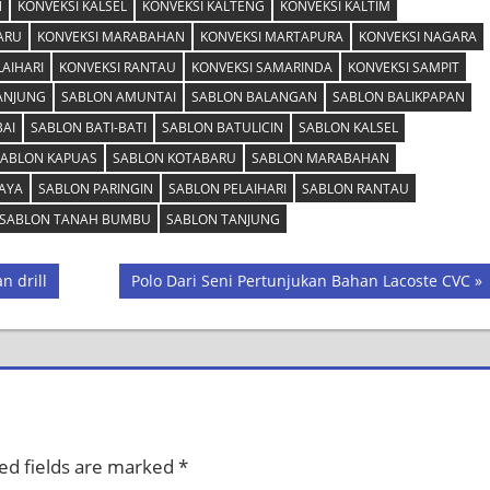
N
KONVEKSI KALSEL
KONVEKSI KALTENG
KONVEKSI KALTIM
ARU
KONVEKSI MARABAHAN
KONVEKSI MARTAPURA
KONVEKSI NAGARA
LAIHARI
KONVEKSI RANTAU
KONVEKSI SAMARINDA
KONVEKSI SAMPIT
ANJUNG
SABLON AMUNTAI
SABLON BALANGAN
SABLON BALIKPAPAN
AI
SABLON BATI-BATI
SABLON BATULICIN
SABLON KALSEL
ABLON KAPUAS
SABLON KOTABARU
SABLON MARABAHAN
AYA
SABLON PARINGIN
SABLON PELAIHARI
SABLON RANTAU
SABLON TANAH BUMBU
SABLON TANJUNG
Next
n drill
Polo Dari Seni Pertunjukan Bahan Lacoste CVC
Post:
ed fields are marked
*