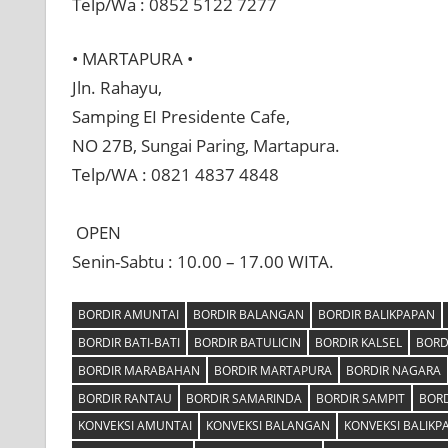
Telp/Wa : 0852 5122 7277
• MARTAPURA •⠀⠀
Jln. Rahayu,⠀⠀
Samping EI Presidente Cafe,⠀⠀
NO 27B, Sungai Paring, Martapura.
Telp/WA : 0821 4837 4848⠀
⠀
OPEN⠀
Senin-Sabtu : 10.00 – 17.00 WITA.
BORDIR AMUNTAI
BORDIR BALANGAN
BORDIR BALIKPAPAN
BORDIR BATI-BATI
BORDIR BATULICIN
BORDIR KALSEL
BORD
BORDIR MARABAHAN
BORDIR MARTAPURA
BORDIR NAGARA
BORDIR RANTAU
BORDIR SAMARINDA
BORDIR SAMPIT
BORD
KONVEKSI AMUNTAI
KONVEKSI BALANGAN
KONVEKSI BALIKP