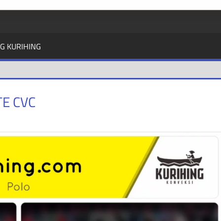
G KURIHING
E CVC