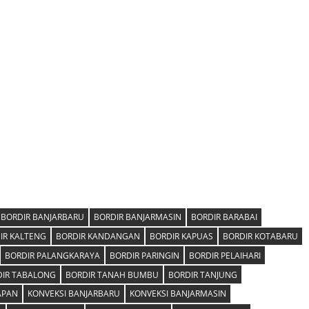
BORDIR BANJARBARU
BORDIR BANJARMASIN
BORDIR BARABAI
IR KALTENG
BORDIR KANDANGAN
BORDIR KAPUAS
BORDIR KOTABARU
BORDIR PALANGKARAYA
BORDIR PARINGIN
BORDIR PELAIHARI
IR TABALONG
BORDIR TANAH BUMBU
BORDIR TANJUNG
APAN
KONVEKSI BANJARBARU
KONVEKSI BANJARMASIN