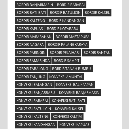
BORDIR BANJARMASIN
BORDIR BARABAI
BORDIR BATI-BATI
BORDIR BATULICIN
BORDIR KALSEL
BORDIR KALTENG
BORDIR KANDANGAN
BORDIR KAPUAS
BORDIR KOTABARU
BORDIR MARABAHAN
BORDIR MARTAPURA
BORDIR NAGARA
BORDIR PALANGKARAYA
BORDIR PARINGIN
BORDIR PELAIHARI
BORDIR RANTAU
BORDIR SAMARINDA
BORDIR SAMPIT
BORDIR TABALONG
BORDIR TANAH BUMBU
BORDIR TANJUNG
KONVEKSI AMUNTAI
KONVEKSI BALANGAN
KONVEKSI BALIKPAPAN
KONVEKSI BANJARBARU
KONVEKSI BANJARMASIN
KONVEKSI BARABAI
KONVEKSI BATI-BATI
KONVEKSI BATULICIN
KONVEKSI KALSEL
KONVEKSI KALTENG
KONVEKSI KALTIM
KONVEKSI KANDANGAN
KONVEKSI KAPUAS