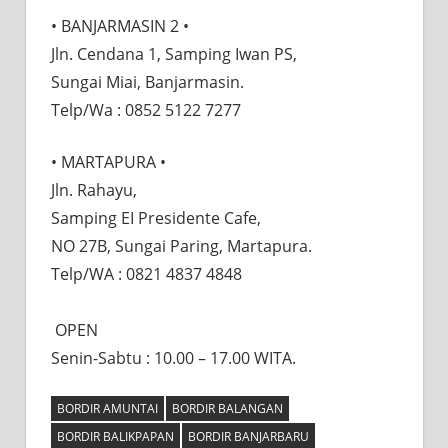
• BANJARMASIN 2 •
Jln. Cendana 1, Samping Iwan PS,
Sungai Miai, Banjarmasin.
Telp/Wa : 0852 5122 7277
• MARTAPURA •⠀⠀
Jln. Rahayu,⠀⠀
Samping EI Presidente Cafe,⠀⠀
NO 27B, Sungai Paring, Martapura.
Telp/WA : 0821 4837 4848⠀
⠀
OPEN⠀
Senin-Sabtu : 10.00 – 17.00 WITA.
BORDIR AMUNTAI
BORDIR BALANGAN
BORDIR BALIKPAPAN
BORDIR BANJARBARU