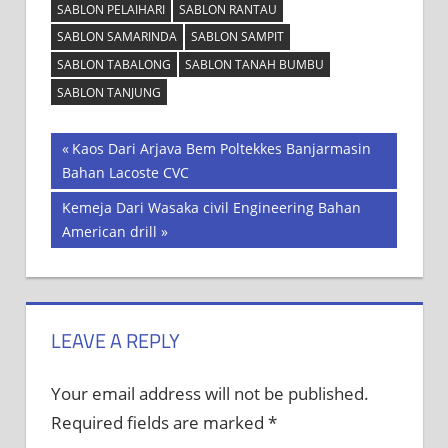
SABLON PELAIHARI
SABLON RANTAU
SABLON SAMARINDA
SABLON SAMPIT
SABLON TABALONG
SABLON TANAH BUMBU
SABLON TANJUNG
Post
Previous
Kaos Dari Arjava Bem Poltekkes Banjarmasin
Post:
Bahan Lacoste CVC
navigation
Next
Kemeja Dari Wasaka civil Engineering Bahan
Post:
American drill
LEAVE A REPLY
Your email address will not be published.
Required fields are marked
*