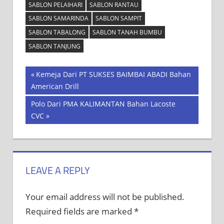
SABLON PELAIHARI
SABLON RANTAU
SABLON SAMARINDA
SABLON SAMPIT
SABLON TABALONG
SABLON TANAH BUMBU
SABLON TANJUNG
Post
Previous
Kemeja Dari PT SUKSES BAIMBAI ABADI Bahan
Post:
American Drill
navigation
Next
Polo Dari PMA KALIMANTAN Bahan Lacoste
Post:
CVC
LEAVE A REPLY
Your email address will not be published.
Required fields are marked
*