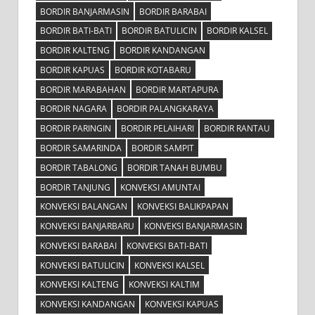
BORDIR BANJARMASIN
BORDIR BARABAI
BORDIR BATI-BATI
BORDIR BATULICIN
BORDIR KALSEL
BORDIR KALTENG
BORDIR KANDANGAN
BORDIR KAPUAS
BORDIR KOTABARU
BORDIR MARABAHAN
BORDIR MARTAPURA
BORDIR NAGARA
BORDIR PALANGKARAYA
BORDIR PARINGIN
BORDIR PELAIHARI
BORDIR RANTAU
BORDIR SAMARINDA
BORDIR SAMPIT
BORDIR TABALONG
BORDIR TANAH BUMBU
BORDIR TANJUNG
KONVEKSI AMUNTAI
KONVEKSI BALANGAN
KONVEKSI BALIKPAPAN
KONVEKSI BANJARBARU
KONVEKSI BANJARMASIN
KONVEKSI BARABAI
KONVEKSI BATI-BATI
KONVEKSI BATULICIN
KONVEKSI KALSEL
KONVEKSI KALTENG
KONVEKSI KALTIM
KONVEKSI KANDANGAN
KONVEKSI KAPUAS