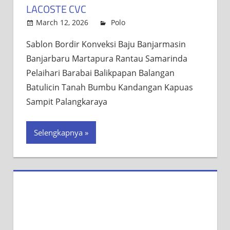
LACOSTE CVC
March 12, 2026
Kurihing Konveksi
Polo
Leave a comment
Sablon Bordir Konveksi Baju Banjarmasin
Banjarbaru Martapura Rantau Samarinda
Pelaihari Barabai Balikpapan Balangan
Batulicin Tanah Bumbu Kandangan Kapuas
Sampit Palangkaraya
Selengkapnya