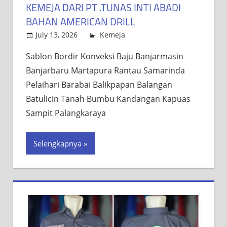
KEMEJA DARI PT .TUNAS INTI ABADI
BAHAN AMERICAN DRILL
July 13, 2026
Kurihing Konveksi
Kemeja
Leave a comment
Sablon Bordir Konveksi Baju Banjarmasin
Banjarbaru Martapura Rantau Samarinda
Pelaihari Barabai Balikpapan Balangan
Batulicin Tanah Bumbu Kandangan Kapuas
Sampit Palangkaraya
Selengkapnya