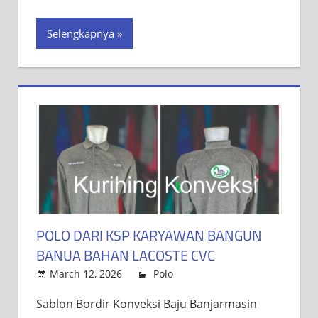
Selengkapnya
POLO DARI KSP KARYAWAN BANGUN
BANUA BAHAN LACOSTE CVC
March 12, 2026
Kurihing Konveksi
Polo
Leave a comment
Sablon Bordir Konveksi Baju Banjarmasin