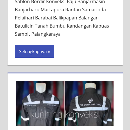
Sablon Bordir Konveksi Baju Banjarmasin
Banjarbaru Martapura Rantau Samarinda
Pelaihari Barabai Balikpapan Balangan
Batulicin Tanah Bumbu Kandangan Kapuas
Sampit Palangkaraya
Selengkapnya