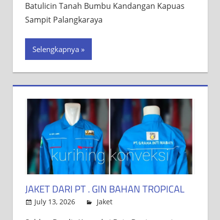
Batulicin Tanah Bumbu Kandangan Kapuas
Sampit Palangkaraya
Selengkapnya
JAKET DARI PT . GIN BAHAN TROPICAL
July 13, 2026
Kurihing Konveksi
Jaket
Leave a comment