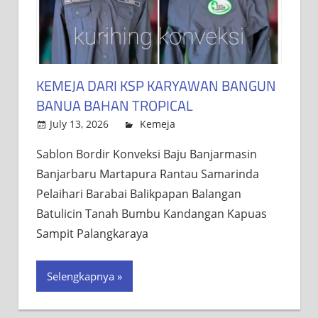
KEMEJA DARI KSP KARYAWAN BANGUN
BANUA BAHAN TROPICAL
July 13, 2026
Kurihing Konveksi
Kemeja
Leave a comment
Sablon Bordir Konveksi Baju Banjarmasin
Banjarbaru Martapura Rantau Samarinda
Pelaihari Barabai Balikpapan Balangan
Batulicin Tanah Bumbu Kandangan Kapuas
Sampit Palangkaraya
Selengkapnya