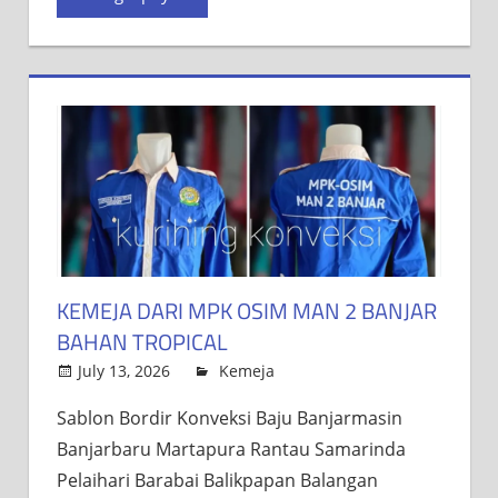
KEMEJA DARI MPK OSIM MAN 2 BANJAR
BAHAN TROPICAL
July 13, 2026
Kurihing Konveksi
Kemeja
Leave a comment
Sablon Bordir Konveksi Baju Banjarmasin
Banjarbaru Martapura Rantau Samarinda
Pelaihari Barabai Balikpapan Balangan